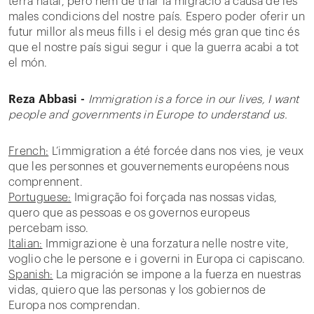
terra natal, però hem de triar la migració a causa de les
males condicions del nostre país. Espero poder oferir un
futur millor als meus fills i el desig més gran que tinc és
que el nostre país sigui segur i que la guerra acabi a tot
el món.
Reza Abbasi -
Immigration is a force in our lives, I want
people and governments in Europe to understand us.
French:
L’immigration a été forcée dans nos vies, je veux
que les personnes et gouvernements européens nous
comprennent.
Portuguese:
Imigração foi forçada nas nossas vidas,
quero que as pessoas e os governos europeus
percebam isso.
Italian:
Immigrazione è una forzatura nelle nostre vite,
voglio che le persone e i governi in Europa ci capiscano.
Spanish:
La migración se impone a la fuerza en nuestras
vidas, quiero que las personas y los gobiernos de
Europa nos comprendan.