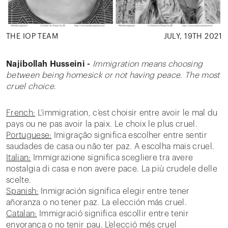
THE IOP TEAM
JULY, 19TH 2021
Najibollah Husseini -
Immigration means choosing
between being homesick or not having peace. The most
cruel choice.
French:
L’immigration, c’est choisir entre avoir le mal du
pays ou ne pas avoir la paix. Le choix le plus cruel.
Portuguese:
Imigração significa escolher entre sentir
saudades de casa ou não ter paz. A escolha mais cruel.
Italian:
Immigrazione significa scegliere tra avere
nostalgia di casa e non avere pace. La più crudele delle
scelte.
Spanish:
Inmigración significa elegir entre tener
añoranza o no tener paz. La elección más cruel.
Catalan:
Immigració significa escollir entre tenir
enyorança o no tenir pau. L’elecció més cruel