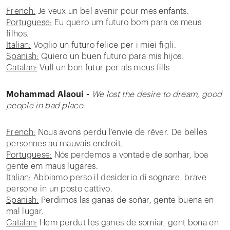
French:
Je veux un bel avenir pour mes enfants.
Portuguese:
Eu quero um futuro bom para os meus
filhos.
Italian:
Voglio un futuro felice per i miei figli.
Spanish:
Quiero un buen futuro para mis hijos.
Catalan:
Vull un bon futur per als meus fills
Mohammad Alaoui -
We lost the desire to dream, good
people in bad place.
French:
Nous avons perdu l’envie de rêver. De belles
personnes au mauvais endroit.
Portuguese:
Nós perdemos a vontade de sonhar, boa
gente em maus lugares.
Italian:
Abbiamo perso il desiderio di sognare, brave
persone in un posto cattivo.
Spanish:
Perdimos las ganas de soñar, gente buena en
mal lugar.
Catalan:
Hem perdut les ganes de somiar, gent bona en