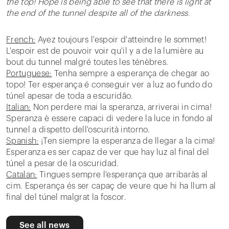
the top! Hope is being able to see that there is light at
the end of the tunnel despite all of the darkness.
French:
Ayez toujours l'espoir d'atteindre le sommet!
L'espoir est de pouvoir voir qu'il y a de la lumière au
bout du tunnel malgré toutes les ténèbres.
Portuguese:
Tenha sempre a esperança de chegar ao
topo! Ter esperança é conseguir ver a luz ao fundo do
túnel apesar de toda a escuridão.
Italian:
Non perdere mai la speranza, arriverai in cima!
Speranza è essere capaci di vedere la luce in fondo al
tunnel a dispetto dell'oscurità intorno.
Spanish:
¡Ten siempre la esperanza de llegar a la cima!
Esperanza es ser capaz de ver que hay luz al final del
túnel a pesar de la oscuridad.
Catalan:
Tingues sempre l'esperança que arribaràs al
cim. Esperança és ser capaç de veure que hi ha llum al
final del túnel malgrat la foscor.
See all news