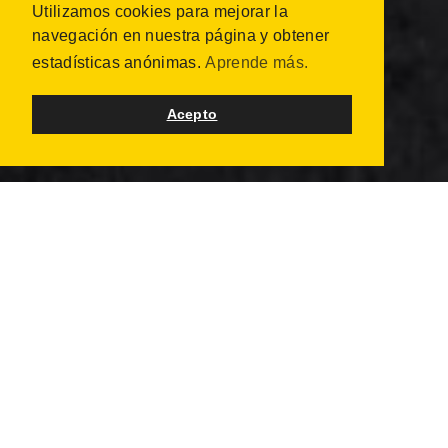
Utilizamos cookies para mejorar la
navegación en nuestra página y obtener
estadísticas anónimas.
Aprende más.
Acepto
IOP LONDON 2021
5 lugares
13 junio 2021 - 24 junio 2021
Esta acción muy especial de Inside Out, que tendrá
lugar durante la EURO 2020, recopilará y mostrará miles
de retratos de londinenses, capturando la historia de
Londres y las personas que componen la ciudad.
Inside Out convertirá a Londres en una enorme galería