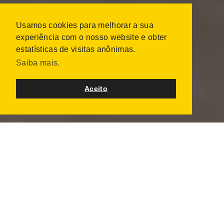
Usamos cookies para melhorar a sua
experiência com o nosso website e obter
estatísticas de visitas anônimas.
Saiba mais.
Aceito
INSIDE OUT DREAMERS
31 lugares
1 outubro 2017 - 1 dezembro 2017
Uma iniciativa de arte participativa de âmbito nacional
com o objetivo de criar um retrato da América que